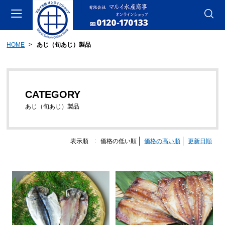
HOME
あじ（旬あじ）製品
会員登録
マイページ
カート
CATEGORY
CATEGORY
おさかなセット製品
あじ（旬あじ）製品
あご製品
表示順 :
価格の低い順
価格の高い順
更新日順
さば（旬さば）製品
あじ（旬あじ）製品
その他海産物製品
その他製品