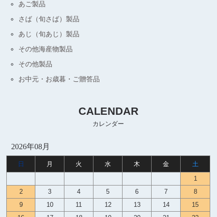
あご製品
さば（旬さば）製品
あじ（旬あじ）製品
その他海産物製品
その他製品
お中元・お歳暮・ご贈答品
CALENDAR
カレンダー
2026年08月
日
月
火
水
木
金
土
1
2
3
4
5
6
7
8
9
10
11
12
13
14
15